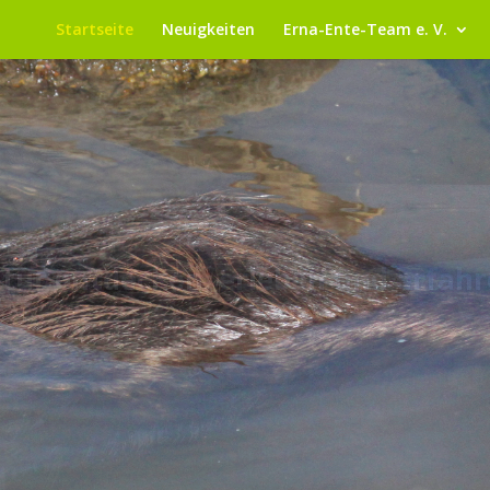
Startseite
Neuigkeiten
Erna-Ente-Team e. V.
 kennen, schätzen und schützen l