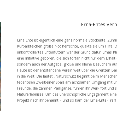
Erna-Entes Ver
Erna Ente ist eigentlich eine ganz normale Stockente. Zum
Kurparkteichen große Not herrschte, quakte sie um Hilfe. 
unkontrolliertes Entenfüttern war der Grund dafür. Ernas 
eine Initiative geboren, die sich fortan nicht nur dem Erha
sondern auch der Aufgabe, große und kleine Besuchern auf
Heute ist der entstandene Verein weit über die Grenzen B
in die Welt. Die lautet „Naturschutz beginnt beim Mensche
federlosen Zweibeiner Spaß am achtsamen Umgang mit un
Freunde, die zahmen Parkgänse, führen ihr Werk fort und s
Naturerlebnisse. Um das unerschöpfliche Engagement einer 
Projekt nach ihr benannt – und so kam der Erna-Ente-Tref