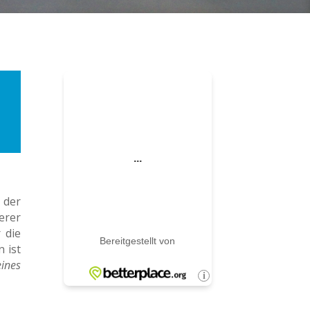
 der
erer
 die
 ist
ines